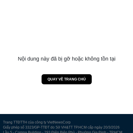
Nội dung này đã bị gỡ hoặc không tồn tại
QUAY VỀ TRANG CHỦ
Trang TTĐTTH của công ty VietNewsCorp
Giấy phép số 3323/GP-TTĐT do Sở VH&TT TP.HCM cấp ngày 20/3/2026
Lầu 5 - Compa Building - 293 Điện Biên Phủ - Phường Gia Định - TP.HCM